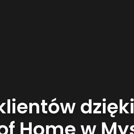
 klientów dzię
t of Home w M